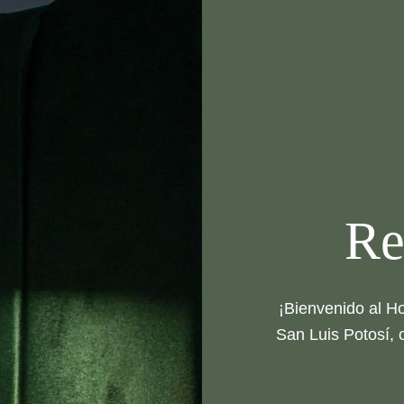
Re
¡Bienvenido al H
San Luis Potosí, 