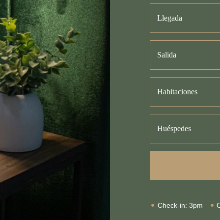
Llegada
Salida
Habitaciones
Huéspedes
Check-in: 3pm