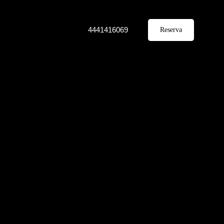
4441416069
Reserva